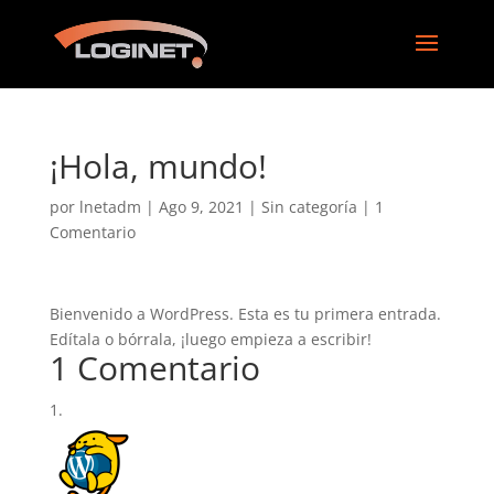
¡Hola, mundo!
por
lnetadm
|
Ago 9, 2021
|
Sin categoría
|
1
Comentario
Bienvenido a WordPress. Esta es tu primera entrada.
Edítala o bórrala, ¡luego empieza a escribir!
1 Comentario